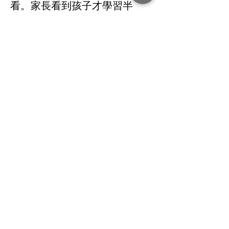
看。家長看到孩子才學習半
年，就能演奏母親節歌曲，很
多家長感動地掉下眼淚。孩子
透過歌曲表達對媽媽的愛，觸
動到家長的內心。
我們有時候也會玩疊骨牌的遊
戲，孩子和老師都很高興。曾
經也有一個孩子的情緒控管沒
那麼好，他打了一個年紀比較
小的孩子。當下我們來不及阻
止。那個孩子被禁足一年，後
來他回到課輔班時，其他孩子
問說：「老師，那個哥哥可以
進來了嗎？他想要進來。」我
說「好，沒有關係，你就讓他