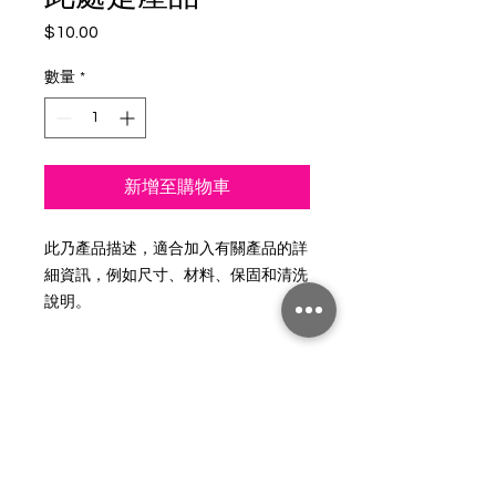
$10.00
價
格
數量
*
新增至購物車
此乃產品描述，適合加入有關產品的詳
細資訊，例如尺寸、材料、保固和清洗
說明。
產品資訊
這是產品詳情，適合加入有關產品的更
退貨與退款政策
多資訊，例如尺寸、材料、保固和清洗
說明。另外，您也可在此處形容產品的
這是退貨與退款政策，適合向客戶解釋
獨特之處，以及可給客戶帶來的好處。
運送資訊